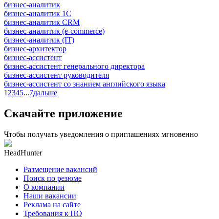
бизнес-аналитик
бизнес-аналитик 1С
бизнес-аналитик CRM
бизнес-аналитик (e-commerce)
бизнес-аналитик (IT)
бизнес-архитектор
бизнес-ассистент
бизнес-ассистент генерального директора
бизнес-ассистент руководителя
бизнес-ассистент со знанием английского языка
1
2
3
4
5
...
7
дальше
Скачайте приложение
Чтобы получать уведомления о приглашениях мгновенно
HeadHunter
Размещение вакансий
Поиск по резюме
О компании
Наши вакансии
Реклама на сайте
Требования к ПО