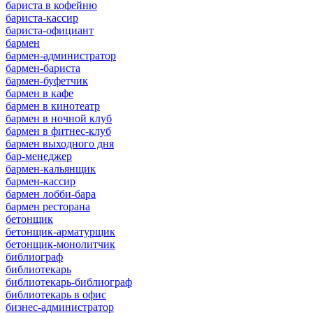
бариста в кофейню
бариста-кассир
бариста-официант
бармен
бармен-администратор
бармен-бариста
бармен-буфетчик
бармен в кафе
бармен в кинотеатр
бармен в ночной клуб
бармен в фитнес-клуб
бармен выходного дня
бар-менеджер
бармен-кальянщик
бармен-кассир
бармен лобби-бара
бармен ресторана
бетонщик
бетонщик-арматурщик
бетонщик-монолитчик
библиограф
библиотекарь
библиотекарь-библиограф
библиотекарь в офис
бизнес-администратор