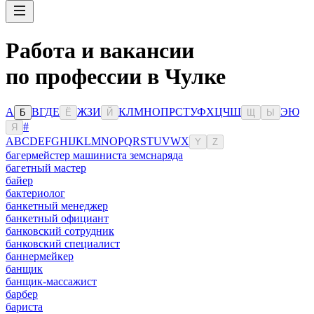
Работа и вакансии
по профессии в Чулке
А
В
Г
Д
Е
Ж
З
И
К
Л
М
Н
О
П
Р
С
Т
У
Ф
Х
Ц
Ч
Ш
Э
Ю
Б
Ё
Й
Щ
Ы
#
Я
A
B
C
D
E
F
G
H
I
J
K
L
M
N
O
P
Q
R
S
T
U
V
W
X
Y
Z
багермейстер машиниста земснаряда
багетный мастер
байер
бактериолог
банкетный менеджер
банкетный официант
банковский сотрудник
банковский специалист
баннермейкер
банщик
банщик-массажист
барбер
бариста