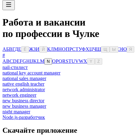
Работа и вакансии
по профессии в Чулке
А
Б
В
Г
Д
Е
Ж
З
И
К
Л
М
Н
О
П
Р
С
Т
У
Ф
Х
Ц
Ч
Ш
Э
Ю
Ё
Й
Щ
Ы
Я
#
A
B
C
D
E
F
G
H
I
J
K
L
M
O
P
Q
R
S
T
U
V
W
X
N
Y
Z
nail-стилист
national key account manager
national sales manager
native english teacher
network administrator
network engineer
new business director
new business manager
night manager
Node.js-разработчик
Скачайте приложение