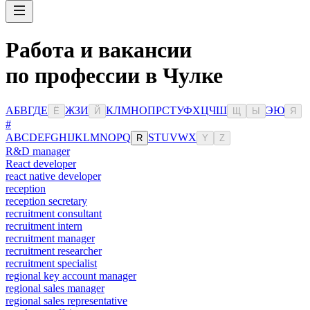
Работа и вакансии
по профессии в Чулке
А
Б
В
Г
Д
Е
Ж
З
И
К
Л
М
Н
О
П
Р
С
Т
У
Ф
Х
Ц
Ч
Ш
Э
Ю
Ё
Й
Щ
Ы
Я
#
A
B
C
D
E
F
G
H
I
J
K
L
M
N
O
P
Q
S
T
U
V
W
X
R
Y
Z
R&D manager
React developer
react native developer
reception
reception secretary
recruitment consultant
recruitment intern
recruitment manager
recruitment researcher
recruitment specialist
regional key account manager
regional sales manager
regional sales representative